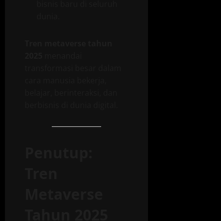
bisnis baru di seluruh
dunia.
Tren metaverse tahun
2025
menandai
transformasi besar dalam
cara manusia bekerja,
belajar, berinteraksi, dan
berbisnis di dunia digital.
Penutup:
Tren
Metaverse
Tahun 2025