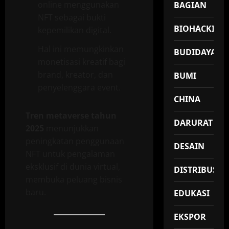
online menggunakan
BAGIAN
NFT sebagai bukti
BIOHACKING
kepemilikan digital.
Hal ini memungkinkan
BUDIDAYA
monetisasi kreatif bagi
brand, kreator, dan
BUMI
penyelenggara event.
CHINA
Tren metaverse tahun
DARURAT
2025
menunjukkan
peningkatan penggunaan
DESAIN
NFT untuk pengalaman
eksklusif di dunia virtual,
DISTRIBUSI
membuka peluang bisnis
baru.
EDUKASI
EKSPOR