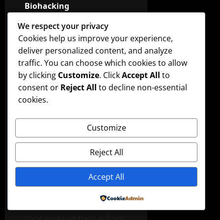
Biohacking
g
Menggunakan Teknologi
We respect your privacy
Digital: Strategi
a
Cookies help us improve your experience,
Wearable, AI, Sensor
deliver personalized content, and analyze
t
Biometrik,
traffic. You can choose which cookies to allow
Neurofeedback, Sleep
i
by clicking
Customize
. Click
Accept All
to
Tracker, Smart Nutrition,
consent or
Reject All
to decline non-essential
Fitness Apps,
o
cookies.
Pemantauan Kesehatan
n
Real-Time, Optimalisasi
Customize
Energi, Fokus Mental, dan
Kesehatan Fisik serta
Reject All
Mental
Accept All
Leave a Reply
Powered by
Your email address will not