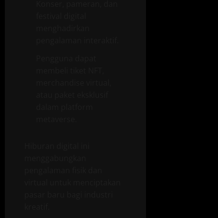
Konser, pameran, dan
festival digital
menghadirkan
pengalaman interaktif.
Pengguna dapat
membeli tiket NFT,
merchandise virtual,
atau paket eksklusif
dalam platform
metaverse.
Hiburan digital ini
menggabungkan
pengalaman fisik dan
virtual untuk menciptakan
pasar baru bagi industri
kreatif.