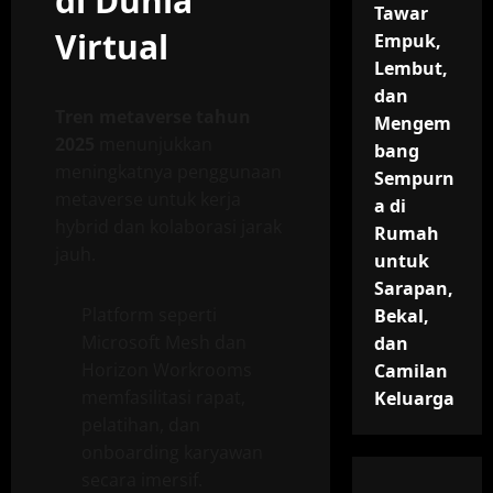
di Dunia
Tawar
Virtual
Empuk,
Lembut,
dan
Tren metaverse tahun
Mengem
2025
menunjukkan
bang
meningkatnya penggunaan
Sempurn
metaverse untuk kerja
a di
hybrid dan kolaborasi jarak
Rumah
jauh.
untuk
Sarapan,
Platform seperti
Bekal,
Microsoft Mesh dan
dan
Horizon Workrooms
Camilan
memfasilitasi rapat,
Keluarga
pelatihan, dan
onboarding karyawan
secara imersif.