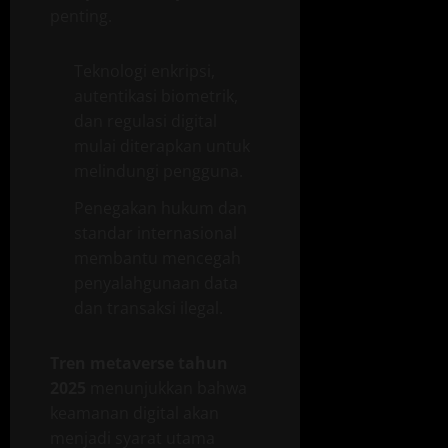
penting.
Teknologi enkripsi,
autentikasi biometrik,
dan regulasi digital
mulai diterapkan untuk
melindungi pengguna.
Penegakan hukum dan
standar internasional
membantu mencegah
penyalahgunaan data
dan transaksi ilegal.
Tren metaverse tahun
2025
menunjukkan bahwa
keamanan digital akan
menjadi syarat utama