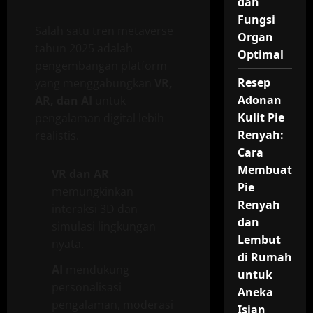
dan
Fungsi
Salah satu tren metaverse
Organ
tahun 2025 adalah
Optimal
pengembangan platform
Resep
yang menggabungkan
VR,
Adonan
AR, dan AI
untuk
Kulit Pie
pengalaman digital lebih
Renyah:
realistis.
Cara
Membuat
VR dan AR
Pie
memungkinkan
Renyah
interaksi 3D dan
dan
simulasi lingkungan
Lembut
nyata.
di Rumah
AI
mendukung
untuk
personalisasi
Aneka
pengalaman, moderasi
Isian