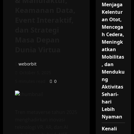
& Manufaktur,
Menjaga
Keamanan Data,
Kelentur
Event Interaktif,
an Otot,
Mencega
dan Strategi
h Cedera,
Masa Depan
Meningk
Dunia Virtua
atkan
Mobilitas
weborbit
, dan
Menduku
October 5, 2025
ng
5 minutes read
0
Aktivitas
Sehari-
hari
Lebih
Tren metaverse tahun 2025
Nyaman
menghadirkan inovasi
teknologi VR, AR, dan AI
Kenali