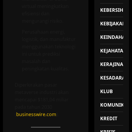
virtual meningkatkan
KEBERSIHAN
efisiensi dan
mengurangi risiko.
KEBIJAKAN
Perusahaan energi,
KEINDAHAN
logistik, dan manufaktur
menggunakan teknologi
KEJAHATAN
ini untuk prediksi
masalah dan
KERAJINAN
peningkatan kualitas.
KESADARAN
Diperkirakan pasar
KLUB
metaverse industri akan
mencapai $181,04 miliar
KOMUNIKASI
pada tahun 2030
(
businesswire.com
).
KREDIT