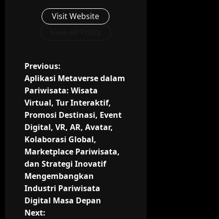
Visit Website
View All Posts
P
Previous:
Aplikasi Metaverse dalam
o
Pariwisata: Wisata
Virtual, Tur Interaktif,
s
Promosi Destinasi, Event
t
Digital, VR, AR, Avatar,
Kolaborasi Global,
n
Marketplace Pariwisata,
dan Strategi Inovatif
a
Mengembangkan
v
Industri Pariwisata
Digital Masa Depan
i
Next: