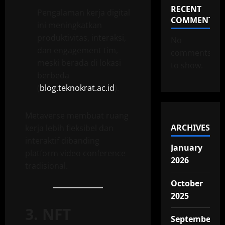
RECENT
Pengalaman kerja digital
COMMENTS
ini meningkatkan
produktivitas, interaksi,
No
dan engagement tim,
comments
meski berada di lokasi
to show.
berbeda
(
blog.teknokrat.ac.id
).
Metaverse membuat ruang
ARCHIVES
kerja lebih fleksibel dan
interaktif dibanding
January
platform video conference
2026
tradisional.
October
2025
3. NFT
September