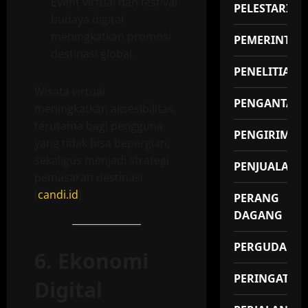
Event virtual dan festival
PELESTARIAN
budaya digital
meningkatkan promosi
PEMERINTAH
destinasi global.
PENELITIAN
Wisata virtual
PENGANTAR
meningkatkan aksesibilitas,
terutama bagi pengguna
PENGIRIMAN
yang tidak bisa bepergian,
sekaligus menjadi strategi
PENJUALAN
pemasaran destinasi
(
candi.id
).
PERANG
DAGANG
PERGUDANG
6. Ekonomi
PERINGATAN
Digital