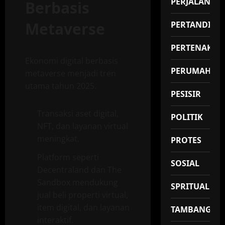
PERJALANAN
Berbasis
Metaverse
PERTANDING
PERTENAKAN
Ekonomi digital berbasis
PERUMAHAN
metaverse menjadi tren
utama tahun 2025.
PESISIR
Transaksi aset digital,
POLITIK
NFT, dan layanan virtual
meningkat.
PROTES
Platform seperti
SOSIAL
Decentraland dan The
Sandbox mendukung
SPRITUAL
jual beli properti virtual,
item digital, dan layanan
TAMBANG
interaktif.