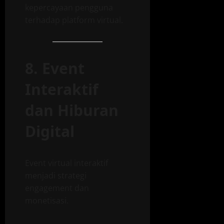
kepercayaan pengguna
terhadap platform virtual.
8. Event
Interaktif
dan Hiburan
Digital
Event virtual interaktif
menjadi strategi
engagement dan
monetisasi.