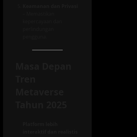
Keamanan dan Privasi
– Memastikan
kepercayaan dan
perlindungan
pengguna.
Masa Depan
Tren
Metaverse
Tahun 2025
Platform lebih
interaktif dan realistis