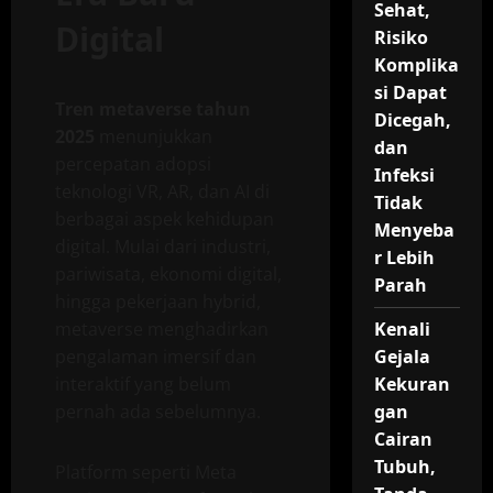
Sehat,
Digital
Risiko
Komplika
si Dapat
Tren metaverse tahun
Dicegah,
2025
menunjukkan
dan
percepatan adopsi
Infeksi
teknologi VR, AR, dan AI di
Tidak
berbagai aspek kehidupan
Menyeba
digital. Mulai dari industri,
r Lebih
pariwisata, ekonomi digital,
Parah
hingga pekerjaan hybrid,
metaverse menghadirkan
Kenali
pengalaman imersif dan
Gejala
interaktif yang belum
Kekuran
pernah ada sebelumnya.
gan
Cairan
Tubuh,
Platform seperti Meta