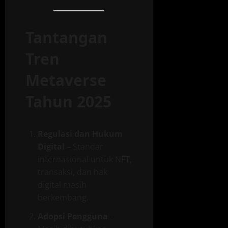
Tantangan
Tren
Metaverse
Tahun 2025
Regulasi dan Hukum
Digital
– Standar
internasional untuk NFT,
transaksi, dan hak
digital masih
berkembang.
Adopsi Pengguna
–