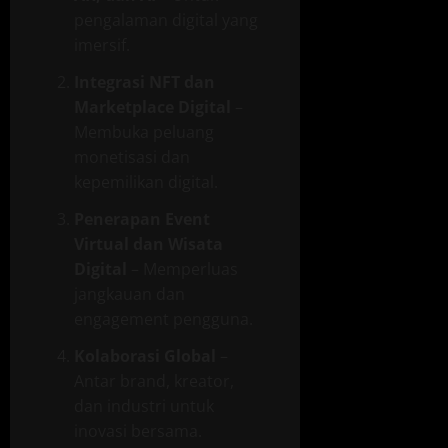
pengalaman digital yang
imersif.
Integrasi NFT dan
Marketplace Digital
–
Membuka peluang
monetisasi dan
kepemilikan digital.
Penerapan Event
Virtual dan Wisata
Digital
– Memperluas
jangkauan dan
engagement pengguna.
Kolaborasi Global
–
Antar brand, kreator,
dan industri untuk
inovasi bersama.