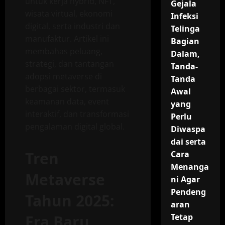
untuk kerja hybrid, NFT,
Gejala
wisata virtual, ekonomi
Infeksi
digital, serta industri dan
Telinga
manufaktur. Artikel ini
Bagian
membahas peluang,
Dalam,
strategi, dan tantangan
Tanda-
adopsi metaverse di
Tanda
berbagai sektor, termasuk
Awal
keamanan data, event
yang
interaktif, dan transformasi
Perlu
pengalaman digital global.
Diwaspa
dai serta
Tren
Cara
Menanga
Metaverse
ni Agar
Pendeng
Tahun 2025:
aran
Era Baru
Tetap