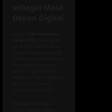
sebagai Masa
Depan Digital
Dengan
tren metaverse
tahun 2025
, teknologi VR,
AR, AI, NFT, dan blockchain
menjadi tulang punggung
transformasi digital. Mulai
dari industri, ekonomi,
wisata, hingga hiburan,
metaverse memungkinkan
pengalaman imersif,
interaktif, dan global.
Meski ada tantangan
terkait regulasi, adopsi