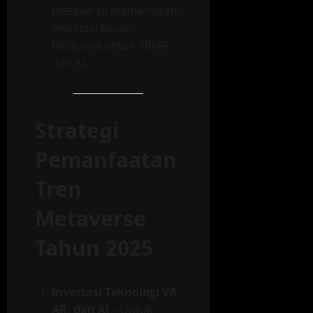
metaverse memerlukan
investasi besar,
terutama untuk VR/AR
dan AI.
Strategi
Pemanfaatan
Tren
Metaverse
Tahun 2025
Investasi Teknologi VR,
AR, dan AI
– Untuk