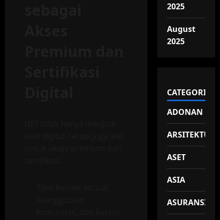
sebagai
2025
Akses
August
2025
Premium dan
Sertifikasi
Digital
CATEGORIES
ADONAN
NFT tidak hanya menjadi
ARSITEKTUR
aset digital, tetapi juga alat
untuk akses premium dan
ASET
sertifikasi.
ASIA
Tiket konser virtual,
keanggotaan
ASURANSI
komunitas, dan kursus