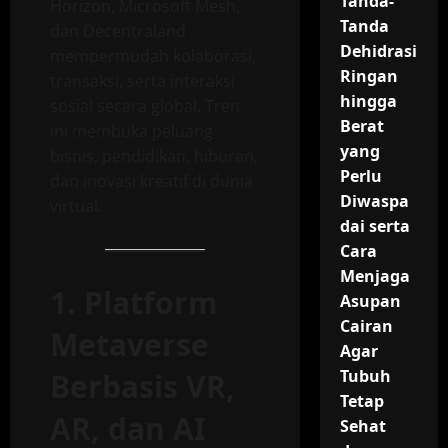
Tanda-
Horizon, Microsoft Mesh,
Tanda
dan Decentraland
Dehidrasi
mempermudah kolaborasi,
Ringan
transaksi, serta interaksi
hingga
sosial secara global. Tren
Berat
ini membuka peluang
yang
bisnis, pendidikan, hiburan,
Perlu
dan inovasi kreatif di dunia
Diwaspa
virtual.
dai serta
Cara
Menjaga
1. Platform
Asupan
Cairan
Metaverse
Agar
Tubuh
Berbasis VR,
Tetap
AR, dan AI
Sehat