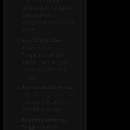
Masih dibutuhkan
edukasi agar pengguna
baru nyaman
menggunakan teknologi
VR/AR.
Konektivitas dan
Infrastruktur
–
Pengalaman imersif
memerlukan jaringan
cepat dan perangkat
canggih.
Keamanan dan Privasi
– Perlindungan data dan
transaksi digital harus
menjadi prioritas.
Biaya Implementasi
Tinggi
– Platform