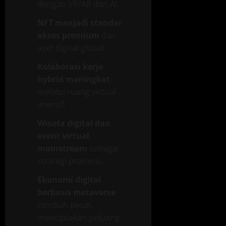
dengan VR/AR dan AI.
NFT menjadi standar
akses premium
dan
aset digital global.
Kolaborasi kerja
hybrid meningkat
melalui ruang virtual
imersif.
Wisata digital dan
event virtual
mainstream
sebagai
strategi promosi.
Ekonomi digital
berbasis metaverse
tumbuh pesat,
menciptakan peluang