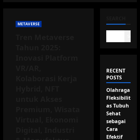
SEARCH
METAVERSE
Tren Metaverse
Search
Tahun 2025:
Inovasi Platform
VR/AR,
RECENT
Kolaborasi Kerja
POSTS
Hybrid, NFT
Olahraga
untuk Akses
Fleksibilit
as Tubuh
Premium, Wisata
Sehat
Virtual, Ekonomi
sebagai
Digital, Industri
Cara
Efektif