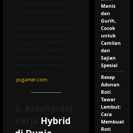
konten, serta analisis
Manis
perilaku pengguna.
dan
Gurih,
Contohnya, Meta Horizon
Cocok
Engine menghadirkan
untuk
ruang virtual tak terbatas
Camilan
dengan fisika realistis,
dan
memungkinkan ribuan
Sajian
pengguna berinteraksi
Spesial
secara simultan
Resep
(
pcgamer.com
).
Adonan
Roti
Tawar
2. Kolaborasi
Lembut:
Cara
Kerja
Hybrid
Membuat
Roti