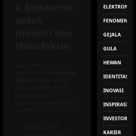
4. Metaverse
ELEKTRONIK
untuk
FENOMENA
Industri dan
GEJALA
Manufaktur
GULA
HEWAN
Sektor industri
memanfaatkan
metaverse
IDENTITAS
industri
dengan digital
twin, IoT, VR/AR, dan AI
INOVASI
untuk pelatihan,
maintenance, dan optimasi
INSPIRASI
produksi.
INVESTOR
Simulasi proses
KARIER
manufaktur di dunia