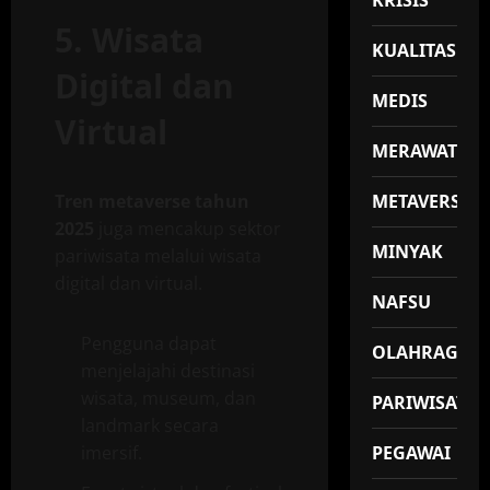
KRISIS
5. Wisata
KUALITAS
Digital dan
MEDIS
Virtual
MERAWAT
Tren metaverse tahun
METAVERSE
2025
juga mencakup sektor
MINYAK
pariwisata melalui wisata
digital dan virtual.
NAFSU
Pengguna dapat
OLAHRAGA
menjelajahi destinasi
wisata, museum, dan
PARIWISATA
landmark secara
imersif.
PEGAWAI