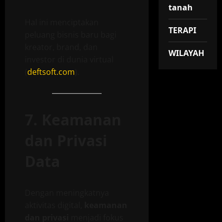
tanah
Hal ini menciptakan
TERAPI
peluang bisnis baru bagi
kreator, brand, dan
WILAYAH
investor di dunia virtual
(
deftsoft.com
).
7. Keamanan
dan Privasi
Data
Dengan meningkatnya
aktivitas digital,
keamanan
dan privasi
menjadi fokus