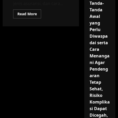
Tanda-
jenis asuransi, dan cara...
Tanda
Read
Read More
Awal
more
about
yang
“Edukasi
Pentingnya
Perlu
Asuransi
Masyarakat:
Diwaspa
Panduan
dai serta
Lengkap
Memahami
Cara
Manfaat,
Jenis,
Menanga
dan
Strategi
ni Agar
Perlindungan
Pendeng
Finansial
untuk
aran
Semua
Kalangan”
Tetap
Sehat,
Risiko
Komplika
si Dapat
Dicegah,