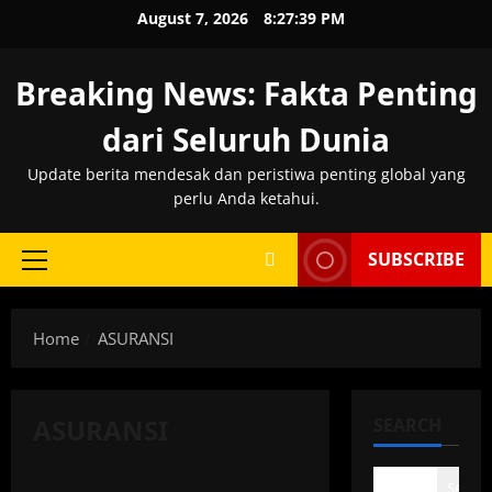
Skip
August 7, 2026
8:27:39 PM
to
content
Breaking News: Fakta Penting
dari Seluruh Dunia
Update berita mendesak dan peristiwa penting global yang
perlu Anda ketahui.
SUBSCRIBE
Primary
Menu
Home
ASURANSI
ASURANSI
SEARCH
Search
ASURANSI