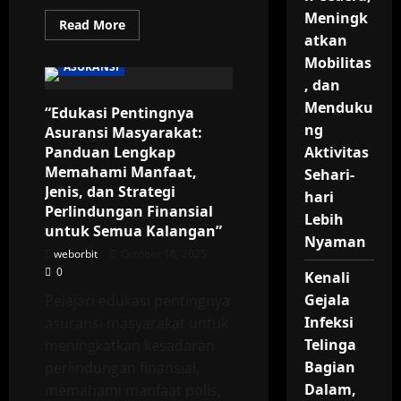
Meningk
Read
Read More
more
atkan
about
“Regulasi
Mobilitas
ASURANSI
Pemerintah
, dan
tentang
Industri
Menduku
“Edukasi Pentingnya
Asuransi:
Panduan
ng
Asuransi Masyarakat:
Lengkap
Mengetahui
Panduan Lengkap
Aktivitas
Aturan,
Memahami Manfaat,
Sehari-
Kepatuhan,
dan
Jenis, dan Strategi
hari
Perlindungan
Perlindungan Finansial
Konsumen
Lebih
di
untuk Semua Kalangan”
Sektor
Nyaman
Asuransi”
weborbit
October 16, 2025
0
Kenali
Gejala
Pelajari edukasi pentingnya
Infeksi
asuransi masyarakat untuk
Telinga
meningkatkan kesadaran
Bagian
perlindungan finansial,
Dalam,
memahami manfaat polis,