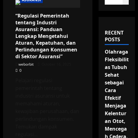
“Regulasi Pemerintah
tentang Industri
Asuransi: Panduan
RECENT
Lengkap Mengetahui
POSTS
Aturan, Kepatuhan, dan
Perlindungan Konsumen
Olahraga
di Sektor Asuransi”
Fleksibilit
weborbit
October 16, 2025
as Tubuh
0
Sehat
Pelajari regulasi
sebagai
pemerintah tentang
Cara
industri asuransi untuk
Efektif
memahami aturan,
Menjaga
kewajiban perusahaan, dan
Kelentur
perlindungan konsumen.
an Otot,
Temukan dampak
Mencega
regulasi...
h Cedera,