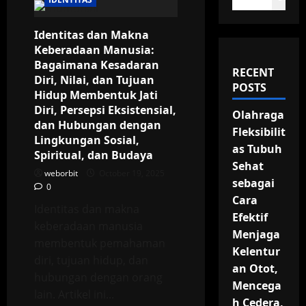
Identitas dan Makna
Keberadaan Manusia:
Bagaimana Kesadaran
RECENT
Diri, Nilai, dan Tujuan
POSTS
Hidup Membentuk Jati
Diri, Persepsi Eksistensial,
Olahraga
dan Hubungan dengan
Fleksibilit
Lingkungan Sosial,
as Tubuh
Spiritual, dan Budaya
Sehat
weborbit
October 19, 2025
sebagai
0
Cara
Identitas dan makna
Efektif
keberadaan manusia
Menjaga
membentuk pemahaman
Kelentur
diri, tujuan hidup, dan
an Otot,
hubungan dengan orang
Mencega
lain. Artikel ini...
h Cedera,