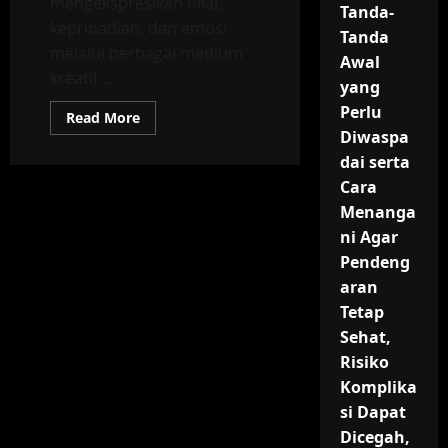
mengekspresikan nilai,
Tanda-
kepribadian, dan emosi
Tanda
melalui berbagai medium
Awal
kreatif....
yang
Perlu
Read
Read More
more
Diwaspa
about
Identitas
dai serta
Diri
Cara
dalam
Seni
Menanga
dan
Ekspresi:
ni Agar
Bagaimana
Karya
Pendeng
Seni,
Musik,
aran
Tari,
Tetap
dan
Kreativitas
Sehat,
Individu
Membentuk
Risiko
Jati
Diri,
Komplika
Memperkuat
Kepribadian,
si Dapat
dan
Dicegah,
Menjadi