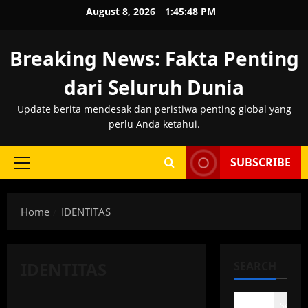
Skip
August 8, 2026
1:45:49 PM
to
content
Breaking News: Fakta Penting
dari Seluruh Dunia
Update berita mendesak dan peristiwa penting global yang
perlu Anda ketahui.
SUBSCRIBE
Primary
Menu
Home
IDENTITAS
IDENTITAS
SEARCH
Search
IDENTITAS