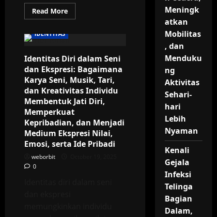
Meningk
Read
Read More
more
atkan
about
Identitas
Mobilitas
IDENTITAS
dan
Makna
, dan
Keberadaan
Menduku
Identitas Diri dalam Seni
Manusia:
Bagaimana
dan Ekspresi: Bagaimana
ng
Kesadaran
Diri,
Karya Seni, Musik, Tari,
Aktivitas
Nilai,
dan Kreativitas Individu
dan
Sehari-
Tujuan
Membentuk Jati Diri,
Hidup
hari
Memperkuat
Membentuk
Lebih
Jati
Kepribadian, dan Menjadi
Diri,
Nyaman
Medium Ekspresi Nilai,
Persepsi
Eksistensial,
Emosi, serta Ide Pribadi
dan
Kenali
Hubungan
weborbit
October 19, 2025
dengan
Gejala
Lingkungan
0
Sosial,
Infeksi
Spiritual,
Identitas diri dalam seni
Telinga
dan
dan ekspresi
Budaya
Bagian
memungkinkan individu
Dalam,