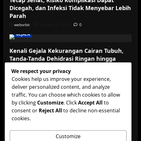
Tetap Sehat, Risiko Komplikasi Dapat
Dicegah, dan Infeksi Tidak Menyebar Lebih
Parah
weborbit
October 30, 2025
0
GEJALA
Kenali Gejala Kekurangan Cairan Tubuh,
Tanda-Tanda Dehidrasi Ringan hingga
Berat yang Perlu Diwaspadai serta Cara
We respect your privacy
Menjaga Asupan Cairan Agar Tubuh Tetap
Cookies help us improve your experience,
Sehat dan Fungsi Organ Optimal
deliver personalized content, and analyze
weborbit
October 30, 2025
0
traffic. You can choose which cookies to allow
ADONAN
by clicking
Customize
. Click
Accept All
to
consent or
Reject All
to decline non-essential
Resep Adonan Kulit Pie Renyah: Cara
cookies.
Membuat Pie Renyah dan Lembut di
Rumah untuk Aneka Isian Manis dan
Customize
Gurih, Cocok untuk Camilan dan Sajian