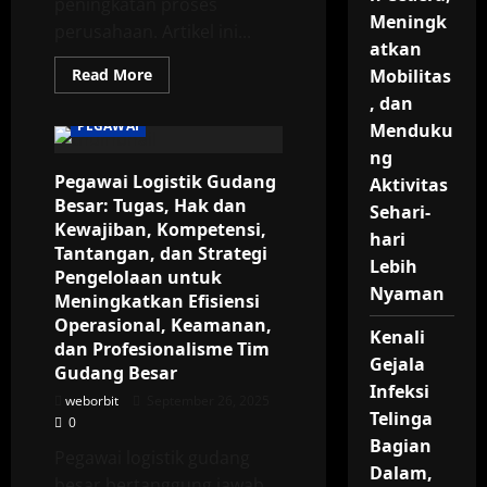
peningkatan proses
Meningk
perusahaan. Artikel ini...
atkan
Read
Read More
Mobilitas
more
, dan
about
Pegawai
PEGAWAI
Menduku
Riset
dan
ng
Pengembangan:
Pegawai Logistik Gudang
Tugas,
Aktivitas
Hak
Besar: Tugas, Hak dan
dan
Sehari-
Kewajiban,
Kewajiban, Kompetensi,
hari
Kompetensi,
Tantangan, dan Strategi
Tantangan,
Lebih
dan
Pengelolaan untuk
Strategi
Nyaman
Meningkatkan Efisiensi
Pengelolaan
untuk
Operasional, Keamanan,
Meningkatkan
Kenali
dan Profesionalisme Tim
Inovasi,
Kualitas
Gejala
Gudang Besar
Produk,
Infeksi
dan
weborbit
September 26, 2025
Profesionalisme
Telinga
0
Tim
R&D
Bagian
di
Pegawai logistik gudang
Perusahaan
Dalam,
besar bertanggung jawab
Modern