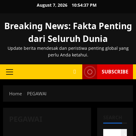
Skip
August 7, 2026
10:54:38 PM
to
content
Breaking News: Fakta Penting
dari Seluruh Dunia
Update berita mendesak dan peristiwa penting global yang
perlu Anda ketahui.
SUBSCRIBE
Primary
Menu
Home
PEGAWAI
PEGAWAI
SEARCH
Search
PEGAWAI