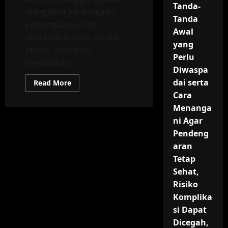
Tanda-
mengelola penerimaan,
Tanda
penyimpanan, dan
Awal
distribusi barang secara
yang
efisien. Artikel ini
Perlu
membahas...
Diwaspa
dai serta
Read
Read More
more
Cara
about
Pegawai
Menanga
Logistik
Gudang
ni Agar
Besar:
Tugas,
Pendeng
Hak
aran
dan
Kewajiban,
Tetap
Kompetensi,
Tantangan,
Sehat,
dan
Strategi
Risiko
Pengelolaan
untuk
Komplika
Meningkatkan
si Dapat
Efisiensi
Operasional,
Dicegah,
Keamanan,