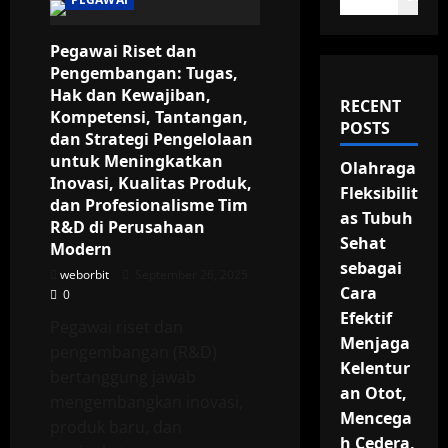
Pegawai Riset dan
Pengembangan: Tugas,
Hak dan Kewajiban,
RECENT
Kompetensi, Tantangan,
POSTS
dan Strategi Pengelolaan
untuk Meningkatkan
Olahraga
Inovasi, Kualitas Produk,
Fleksibilit
dan Profesionalisme Tim
as Tubuh
R&D di Perusahaan
Sehat
Modern
sebagai
weborbit
September 26, 2025
Cara
0
Efektif
Pegawai riset dan
Menjaga
pengembangan (R&D)
Kelentur
bertanggung jawab
an Otot,
mengembangkan inovasi,
Mencega
produk baru, dan
h Cedera,