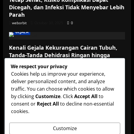
Dicegah, dan Infeksi Tidak Menyebar Lebih
Parah
weborbit
October 30, 2025
0
GEJALA
Kenali Gejala Kekurangan Cairan Tubuh,
Tanda-Tanda Dehidrasi Ringan hingga
Berat yang Perlu Diwaspadai serta Cara
We respect your privacy
Menjaga Asupan Cairan Agar Tubuh Tetap
Cookies help us improve your experience,
Sehat dan Fungsi Organ Optimal
deliver personalized content, and analyze
weborbit
October 30, 2025
0
traffic. You can choose which cookies to allow
ADONAN
by clicking
Customize
. Click
Accept All
to
consent or
Reject All
to decline non-essential
Resep Adonan Kulit Pie Renyah: Cara
cookies.
Membuat Pie Renyah dan Lembut di
Rumah untuk Aneka Isian Manis dan
Customize
Gurih, Cocok untuk Camilan dan Sajian