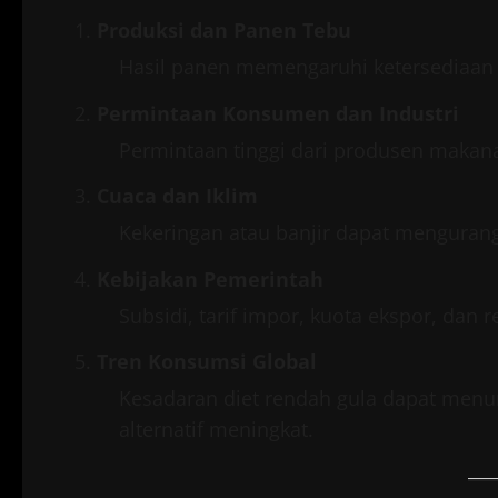
Produksi dan Panen Tebu
Hasil panen memengaruhi ketersediaan 
Permintaan Konsumen dan Industri
Permintaan tinggi dari produsen maka
Cuaca dan Iklim
Kekeringan atau banjir dapat mengurang
Kebijakan Pemerintah
Subsidi, tarif impor, kuota ekspor, dan 
Tren Konsumsi Global
Kesadaran diet rendah gula dapat menu
alternatif meningkat.