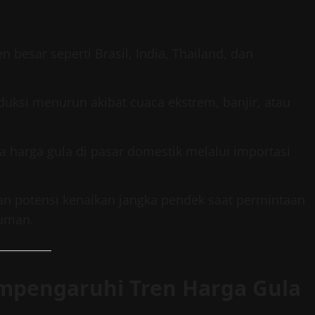
 besar seperti Brasil, India, Thailand, dan
duksi menurun akibat cuaca ekstrem, banjir, atau
 harga gula di pasar domestik melalui importasi
kan potensi kenaikan jangka pendek saat permintaan
numan.
empengaruhi Tren Harga Gula