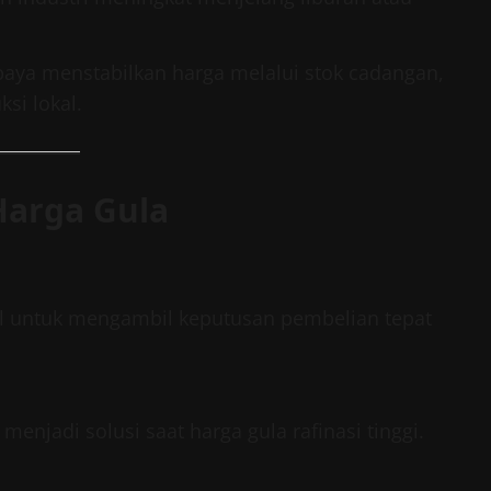
aya menstabilkan harga melalui stok cadangan,
si lokal.
Harga Gula
bal untuk mengambil keputusan pembelian tepat
 menjadi solusi saat harga gula rafinasi tinggi.