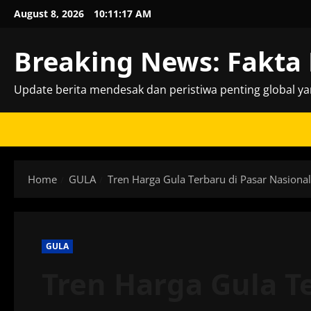
Skip
August 8, 2026
10:11:18 AM
to
content
Breaking News: Fakta 
Update berita mendesak dan peristiwa penting global ya
Home
GULA
Tren Harga Gula Terbaru di Pasar Nasional
GULA
Tren Harga Gula T