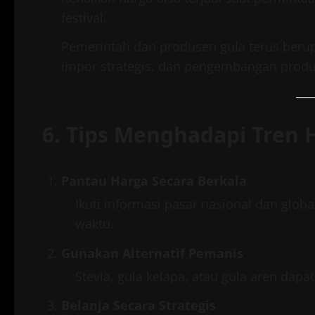
festival.
Pemerintah dan produsen gula terus berup
impor strategis, dan pengembangan produk
6. Tips Menghadapi Tren 
Pantau Harga Secara Berkala
Ikuti informasi pasar nasional dan glo
waktu.
Gunakan Alternatif Pemanis
Stevia, gula kelapa, atau gula aren dapat
Belanja Secara Strategis