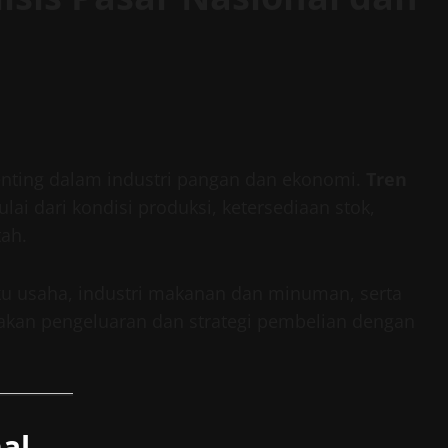
enting dalam industri pangan dan ekonomi.
Tren
ai dari kondisi produksi, ketersediaan stok,
tah.
ku usaha, industri makanan dan minuman, serta
kan pengeluaran dan strategi pembelian dengan
al