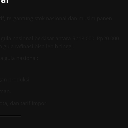
tif, tergantung stok nasional dan musim panen
 gula nasional berkisar antara Rp18.000–Rp20.000
ula rafinasi bisa lebih tinggi.
 gula nasional:
gan produksi.
uman.
ota, dan tarif impor.