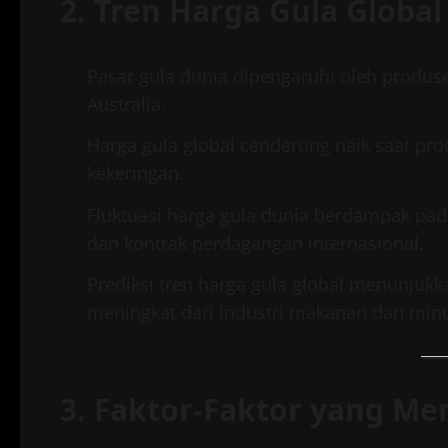
2. Tren Harga Gula Global
Pasar gula dunia dipengaruhi oleh produsen
Australia.
Harga gula global cenderung naik saat pro
kekeringan.
Fluktuasi harga gula dunia berdampak pada
dan kontrak perdagangan internasional.
Prediksi tren harga gula global menunjuk
meningkat dari industri makanan dan mi
3. Faktor-Faktor yang M