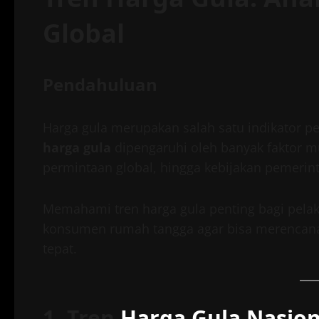
Global
Pendahuluan
Harga gula merupakan salah satu indikator p
harga gula
dipengaruhi oleh banyak faktor mul
permintaan global, hingga kebijakan pemerin
Memahami tren harga gula penting bagi pela
konsumen rumah tangga agar bisa merencana
tepat.
1. Tren
Harga Gula Nasion