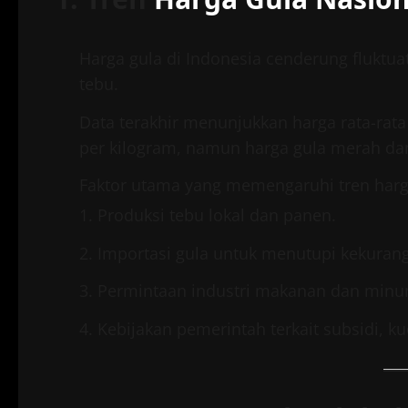
Harga gula di Indonesia cenderung fluktua
tebu.
Data terakhir menunjukkan harga rata-rata
per kilogram, namun harga gula merah dan g
Faktor utama yang memengaruhi tren harga
Produksi tebu lokal dan panen.
Importasi gula untuk menutupi kekuran
Permintaan industri makanan dan min
Kebijakan pemerintah terkait subsidi, ku