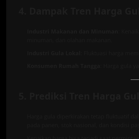
4. Dampak Tren Harga Gul
Industri Makanan dan Minuman
: Kenai
minuman, dan olahan makanan.
Industri Gula Lokal
: Fluktuasi harga mem
Konsumen Rumah Tangga
: Harga gula y
5. Prediksi Tren Harga Gu
Harga gula diperkirakan tetap fluktuatif 
pada panen, stok nasional, dan kondisi pas
Kenaikan harga bisa terjadi saat perminta