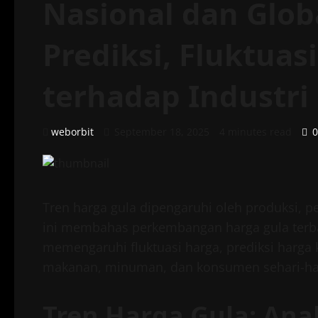
Nasional dan Glob
Prediksi, Fluktuas
terhadap Industr
weborbit
September 18, 2025
4 minutes read
0
Tren harga gula dipengaruhi oleh produksi, p
ini membahas perkembangan harga gula terbar
memengaruhi fluktuasi harga, prediksi harga 
makanan, minuman, dan konsumen sehari-ha
Tren Harga Gula: Anal