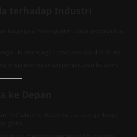
a terhadap Industri
kan harga gula meningkatkan biaya produksi kue,
engaruhi keuntungan produsen dan distributor.
ang tinggi meningkatkan pengeluaran bulanan.
la ke Depan
dalam 1–2 tahun ke depan karena ketergantungan
ar global.
an industri meningkat menjelang liburan atau