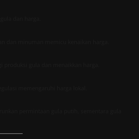
gula dan harga.
nan dan minuman memicu kenaikan harga.
i produksi gula dan menaikkan harga.
regulasi memengaruhi harga lokal.
runkan permintaan gula putih, sementara gula