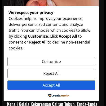
We respect your privacy
Cookies help us improve your experience,
deliver personalized content, and analyze
traffic. You can choose which cookies to allow
by clicking
Customize
. Click
Accept All
to
consent or
Reject All
to decline non-essential
GEJALA
cookies.
Kenali Gejala Infeksi Telinga Bagian Dalam, Tanda-
Tanda Awal yang Perlu Diwaspadai serta Cara
Customize
Menangani Agar Pendengaran Tetap Sehat, Risiko
Komplikasi Dapat Dicegah, dan Infeksi Tidak
Reject All
Menyebar Lebih Parah
weborbit
October 30, 2025
0
Accept All
GEJALA
Powered by
Kenali Gejala Kekurangan Cairan Tubuh, Tanda-Tanda