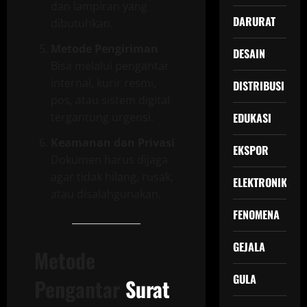
dan lampiran yang
DARURAT
dibutuhkan.
Metode Pengiriman
DESAIN
Bisa melalui pengantar
internal, kurir resmi,
DISTRIBUSI
pos, atau sistem digital
tergantung urgensi.
EDUKASI
Keamanan dan Privasi
EKSPOR
Dokumen harus dijaga
agar tidak hilang, rusak,
ELEKTRONIK
atau disalahgunakan.
FENOMENA
GEJALA
Metode
GULA
Pengantar
Surat