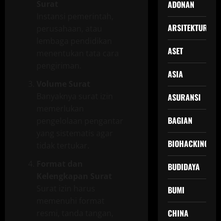
Surat
ADONAN
Instansi pemerintah,
ARSITEKTUR
perusahaan, atau
lembaga pendidikan
ASET
menentukan tata cara
pengiriman.
ASIA
Volume Surat
Banyaknya surat izin
ASURANSI
memerlukan
BAGIAN
pengelolaan pengantar
yang sistematis agar
BIOHACKING
tidak tertukar.
Format dan
BUDIDAYA
Kelengkapan Surat
Surat izin harus
BUMI
memenuhi format
CHINA
resmi, tanda tangan,