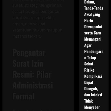
Dalam,
surat, strategi pengiriman,
Tanda-Tanda
serta tips agar pengantar
Awal yang
surat izin resmi efektif,
Perlu
aman, dan sesuai
Diwaspadai
ketentuan hukum maupun
serta Cara
instansi terkait.
Menangani
Agar
Pengantar
Pendengara
n Tetap
Surat Izin
Sehat,
Risiko
Resmi: Pilar
Komplikasi
Administrasi
Dapat
Dicegah,
Formal
dan Infeksi
Tidak
Menyebar