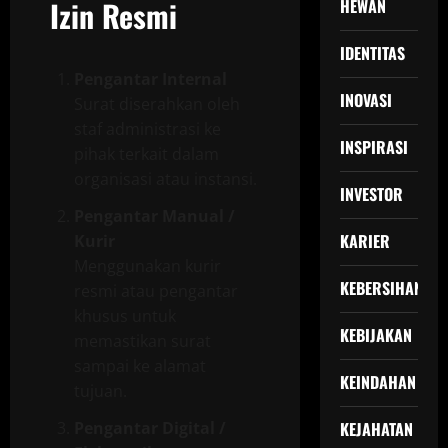
Izin Resmi
HEWAN
IDENTITAS
Pengantar Internal
INOVASI
Surat diserahkan oleh
staf administrasi ke
INSPIRASI
pihak terkait dalam
organisasi atau instansi.
INVESTOR
Pengantar Manual /
KARIER
Kurir
Menggunakan kurir
KEBERSIHAN
resmi atau pengantar
khusus untuk
KEBIJAKAN
memastikan surat
sampai ke alamat
KEINDAHAN
tujuan.
Pengantar Digital /
KEJAHATAN