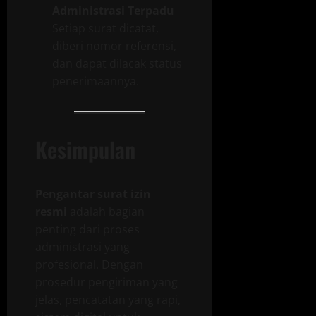
Administrasi Terpadu
Setiap surat dicatat,
diberi nomor referensi,
dan dapat dilacak status
penerimaannya.
Kesimpulan
Pengantar surat izin
resmi
adalah bagian
penting dari proses
administrasi yang
profesional. Dengan
prosedur pengiriman yang
jelas, pencatatan yang rapi,