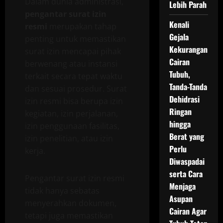
Dalam dunia administrasi,
Lebih Parah
pengantar surat izin
Kenali
resmi
merupakan tahap
Gejala
penting untuk memastikan
Kekurangan
surat izin mencapai pihak
Cairan
berwenang atau instansi
Tubuh,
terkait secara tepat waktu
Tanda-Tanda
dan sesuai prosedur. Surat
Dehidrasi
izin resmi bisa berupa izin
Ringan
kegiatan, izin perjalanan,
hingga
izin penggunaan fasilitas,
Berat yang
izin penelitian, atau izin
Perlu
kerja.
Diwaspadai
serta Cara
Pengantar surat izin resmi
Menjaga
tidak hanya sebatas
Asupan
menyerahkan dokumen,
Cairan Agar
tetapi juga memastikan