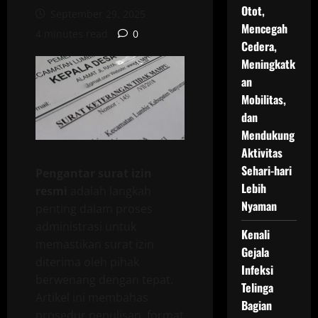
Otot,
September 29, 2025
Mencegah
4 minutes read
0
Cedera,
Meningkatk
an
Mobilitas,
dan
Mendukung
Aktivitas
Sehari-hari
Pengantar surat izin
Lebih
resmi
adalah langkah
Nyaman
penting dalam proses
administrasi untuk
Kenali
memastikan surat izin
Gejala
diterima oleh pihak
Infeksi
berwenang dengan tepat.
Telinga
Artikel ini membahas
Bagian
prosedur penulisan, format