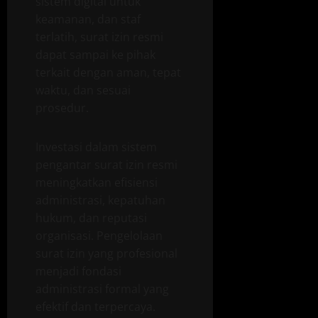
sistem digital untuk
keamanan, dan staf
terlatih, surat izin resmi
dapat sampai ke pihak
terkait dengan aman, tepat
waktu, dan sesuai
prosedur.
Investasi dalam sistem
pengantar surat izin resmi
meningkatkan efisiensi
administrasi, kepatuhan
hukum, dan reputasi
organisasi. Pengelolaan
surat izin yang profesional
menjadi fondasi
administrasi formal yang
efektif dan terpercaya.