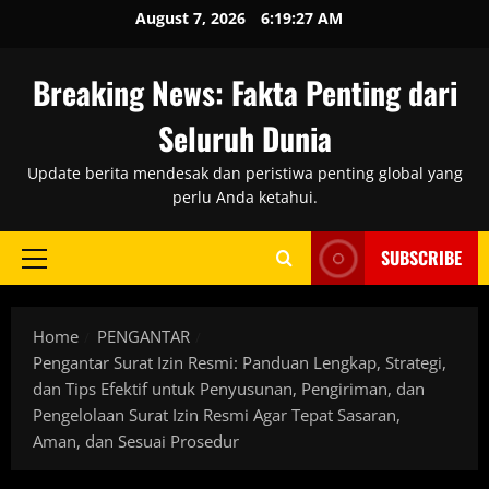
Skip
August 7, 2026
6:19:28 AM
to
content
Breaking News: Fakta Penting dari
Seluruh Dunia
Update berita mendesak dan peristiwa penting global yang
perlu Anda ketahui.
SUBSCRIBE
Primary
Menu
Home
PENGANTAR
Pengantar Surat Izin Resmi: Panduan Lengkap, Strategi,
dan Tips Efektif untuk Penyusunan, Pengiriman, dan
Pengelolaan Surat Izin Resmi Agar Tepat Sasaran,
Aman, dan Sesuai Prosedur