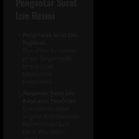
Pengantar Surat
Izin Resmi
Pengiriman Surat Izin
Kegiatan
Diserahkan ke instansi
terkait dengan tanda
terima untuk
memastikan
penerimaan.
Pengantar Surat Izin
Kerja atau Penelitian
Dokumen disiapkan
lengkap, diverifikasi, dan
dikirim melalui kurir
resmi atau sistem