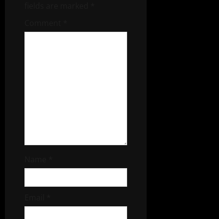
fields are marked
*
o
Comment
*
n
Name
*
Email
*