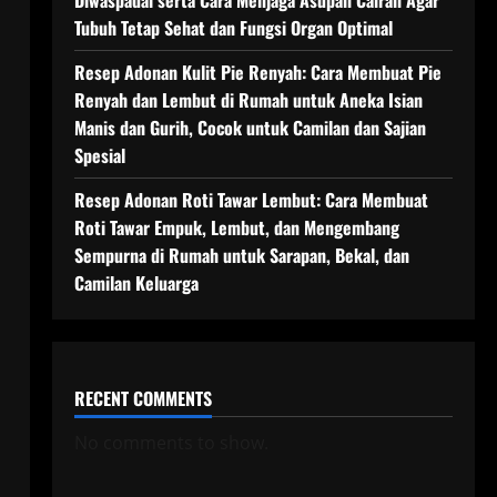
Diwaspadai serta Cara Menjaga Asupan Cairan Agar
Tubuh Tetap Sehat dan Fungsi Organ Optimal
Resep Adonan Kulit Pie Renyah: Cara Membuat Pie
Renyah dan Lembut di Rumah untuk Aneka Isian
Manis dan Gurih, Cocok untuk Camilan dan Sajian
Spesial
Resep Adonan Roti Tawar Lembut: Cara Membuat
Roti Tawar Empuk, Lembut, dan Mengembang
Sempurna di Rumah untuk Sarapan, Bekal, dan
Camilan Keluarga
RECENT COMMENTS
No comments to show.