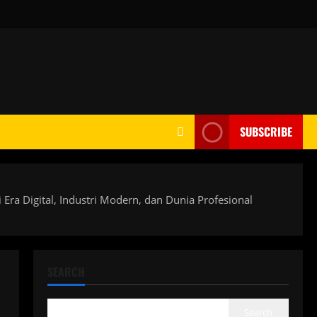
SUBSCRIBE
Era Digital, Industri Modern, dan Dunia Profesional
SEARCH
Search