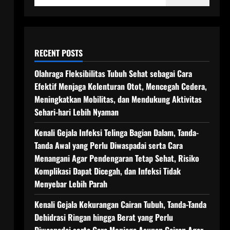
RECENT POSTS
Olahraga Fleksibilitas Tubuh Sehat sebagai Cara
Efektif Menjaga Kelenturan Otot, Mencegah Cedera,
Meningkatkan Mobilitas, dan Mendukung Aktivitas
Sehari-hari Lebih Nyaman
Kenali Gejala Infeksi Telinga Bagian Dalam, Tanda-
Tanda Awal yang Perlu Diwaspadai serta Cara
Menangani Agar Pendengaran Tetap Sehat, Risiko
Komplikasi Dapat Dicegah, dan Infeksi Tidak
Menyebar Lebih Parah
Kenali Gejala Kekurangan Cairan Tubuh, Tanda-Tanda
Dehidrasi Ringan hingga Berat yang Perlu