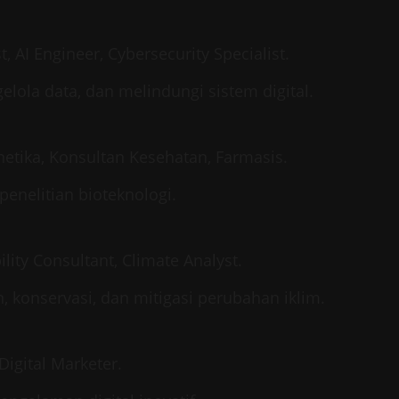
t, AI Engineer, Cybersecurity Specialist.
ola data, dan melindungi sistem digital.
enetika, Konsultan Kesehatan, Farmasis.
penelitian bioteknologi.
ility Consultant, Climate Analyst.
 konservasi, dan mitigasi perubahan iklim.
Digital Marketer.