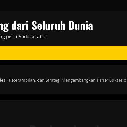
ng dari Seluruh Dunia
ng perlu Anda ketahui.
si, Keterampilan, dan Strategi Mengembangkan Karier Sukses di 