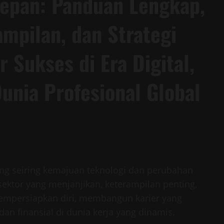
Depan: Panduan Lengkap,
ampilan, dan Strategi
Sukses di Era Digital,
unia Profesional Global
g seiring kemajuan teknologi dan perubahan
sektor yang menjanjikan, keterampilan penting,
 mempersiapkan diri, membangun karier yang
dan finansial di dunia kerja yang dinamis.