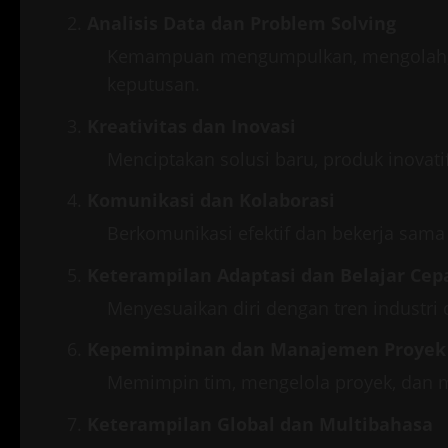
Analisis Data dan Problem Solving
Kemampuan mengumpulkan, mengolah, 
keputusan.
Kreativitas dan Inovasi
Menciptakan solusi baru, produk inovatif
Komunikasi dan Kolaborasi
Berkomunikasi efektif dan bekerja sama d
Keterampilan Adaptasi dan Belajar Cep
Menyesuaikan diri dengan tren industri 
Kepemimpinan dan Manajemen Proyek
Memimpin tim, mengelola proyek, dan m
Keterampilan Global dan Multibahasa