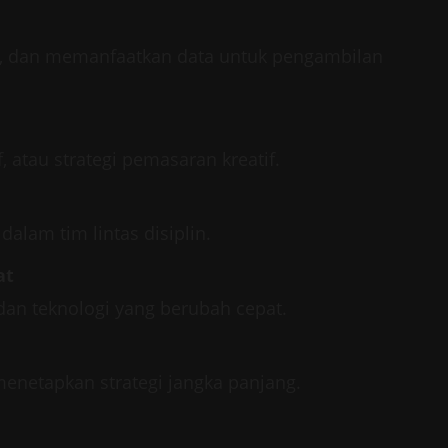
dan memanfaatkan data untuk pengambilan
, atau strategi pemasaran kreatif.
alam tim lintas disiplin.
at
dan teknologi yang berubah cepat.
enetapkan strategi jangka panjang.