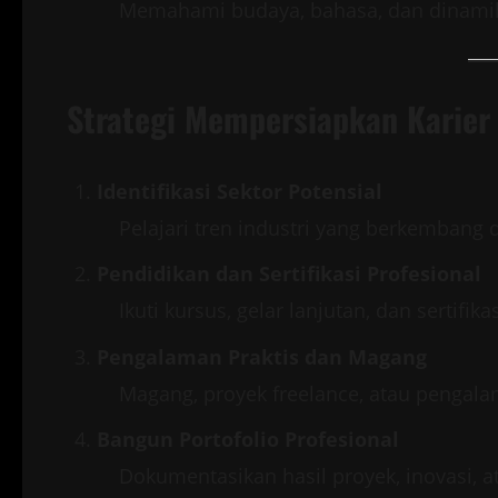
Memahami budaya, bahasa, dan dinamika
Strategi Mempersiapkan Karier
Identifikasi Sektor Potensial
Pelajari tren industri yang berkembang d
Pendidikan dan Sertifikasi Profesional
Ikuti kursus, gelar lanjutan, dan sertifi
Pengalaman Praktis dan Magang
Magang, proyek freelance, atau pengal
Bangun Portofolio Profesional
Dokumentasikan hasil proyek, inovasi, at