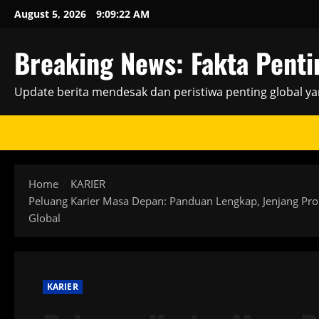
Skip
August 5, 2026
9:09:22 AM
to
content
Breaking News: Fakta Penti
Update berita mendesak dan peristiwa penting global ya
Home
KARIER
Peluang Karier Masa Depan: Panduan Lengkap, Jenjang Profe
Global
KARIER