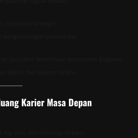
engalaman digital inovatif.
, Corporate Strategist.
 dan pengembangan perusahaan.
ce Specialist, Warehouse Automation Engineer.
si digital, dan layanan online.
luang Karier Masa Depan
, big data, dan teknologi terbaru.